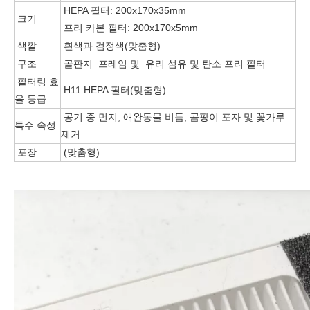
HEPA 필터: 200x170x35mm
크기
프리 카본 필터: 200x170x5mm
색깔
흰색과 검정색(맞춤형)
구조
골판지 프레임 및 유리 섬유 및 탄소 프리 필터
필터링 효
H11 HEPA 필터(맞춤형)
율 등급
공기 중 먼지, 애완동물 비듬, 곰팡이 포자 및 꽃가루
특수 속성
제거
포장
(맞춤형)