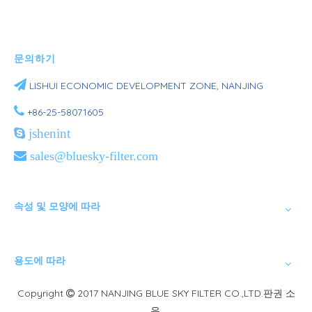
문의하기

LISHUI ​​ECONOMIC DEVELOPMENT ZONE, NANJING

+86-25-58071605

jshenint

sales@bluesky-filter.com
속성 및 모양에 따라
용도에 따라
Copyright
2017 NANJING BLUE SKY FILTER CO.,LTD.판권 소

유.