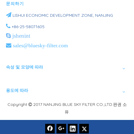
문의하기

LISHUI ​​ECONOMIC DEVELOPMENT ZONE, NANJING

+86-25-58071605

jshenint

sales@bluesky-filter.com
속성 및 모양에 따라
용도에 따라
Copyright
2017 NANJING BLUE SKY FILTER CO.,LTD.판권 소

유.