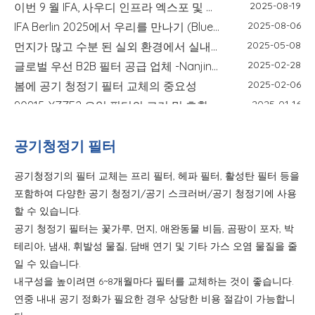
이번 9 월 IFA, 사우디 인프라 엑스포 및 Global Sources Electronics에서 만나
2025-08-06
IFA Berlin 2025에서 우리를 만나기 (Blue Sky Filter) - 신뢰할 수있는 필터 제조업체가 전시 중입니다.
2025-05-08
먼지가 많고 수분 된 실외 환경에서 실내 공기 필터가 필수적인 이유
2025-02-28
글로벌 우선 B2B 필터 공급 업체 -Nanjing Blue Sky Filter
2025-02-06
봄에 공기 청정기 필터 교체의 중요성
2025-01-16
90915-YZZE2 오일 필터의 크기 및 호환 모델
2025-01-02
2025 난징 블루 스카이 필터 새해 복 많이 받으세요
2024-11-04
고품질 로봇식 진공 청소기 액세서리를 선택하는 방법
공기청정기 필터
2024-08-29
Nanjing Blue Sky Filter가 IFA 2024에 전시됩니다!
공기청정기의 필터 교체는 프리 필터, 헤파 필터, 활성탄 필터 등을
2024-04-11
화동박람회 참가: Nanjing Blue Sky Filter Co., Ltd.의 기회와 과제
포함하여 다양한 공기 청정기/공기 스크러버/공기 청정기에 사용
2024-04-29
IFA 베를린 국제 가전 박람회
할 수 있습니다.
2024-04-29
제135회 캔톤페어
공기 청정기 필터는 꽃가루, 먼지, 애완동물 비듬, 곰팡이 포자, 박
2026-07-10
교체 필터 장착 가이드: 크기, 모양, 모델 및 설치 확인
테리아, 냄새, 휘발성 물질, 담배 연기 및 기타 가스 오염 물질을 줄
2026-07-03
습식 건식 바닥 청소기 냄새 제어 가이드: 더러운 물 탱크 냄새, 필터 및 탈취 모듈
일 수 있습니다.
2026-07-22
HEPA 대 활성탄 필터: 차이점, 용도 및 선택 가이드
내구성을 높이려면 6~8개월마다 필터를 교체하는 것이 좋습니다.
2026-07-08
필터 냄새 및 유지 관리 가이드: 냄새, 공기 흐름 및 교체 팁
연중 내내 공기 정화가 필요한 경우 상당한 비용 절감이 가능합니
2026-03-24