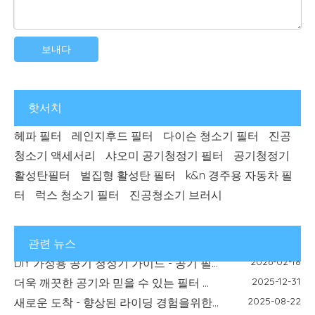
보내다
핫서치
헤파 필터
레인지후드 필터
다이슨 청소기 필터
진공
청소기 액세서리
샤오미 공기청정기 필터
공기청정기
활성탄필터
벌집형 활성탄 필터
k&n 경주용 자동차 필
2026-07-03
습식 건식 바닥 청소기 냄새 제어 가이드: 더러운 물 탱크 냄새, 필터 및 탈취 모듈
터
럭스 청소기 필터
진공청소기 브러시
2026-07-22
HEPA 대 활성탄 필터: 차이점, 용도 및 선택 가이드
2026-07-08
필터 냄새 및 유지 관리 가이드: 냄새, 공기 흐름 및 교체 팁
2026-03-24
이번 시즌에 알레르기가 급증하나요? 공기 청정기 필터가 진짜 영웅인 이유는 다음과 같습니다.
관련 뉴스
2026-02-18
DIY 가정용 공기 청정기 가이드 - 공기 필터가 실내 공기질을 개선하는 방법 | 블루 스카이 필터
2025-12-31
더욱 깨끗한 공기와 믿을 수 있는 필터 솔루션으로 새해를 시작하세요
2025-08-22
새로운 도착 - 향상된 라이딩 경험을위한 고성능 오토바이 필터
2025-08-19