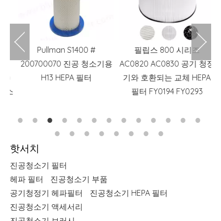
방
Pullman S1400 #
필립스 800 시리즈
H
+
200700070 진공 청소기용
AC0820 AC0830 공기 청정
0)
H13 HEPA 필터
기와 호환되는 교체 HEPA
H
청소
필터 FY0194 FY0293
품
핫서치
진공청소기 필터
헤파 필터
진공청소기 부품
공기청정기 헤파필터
진공청소기 HEPA 필터
진공청소기 액세서리
진공청소기 브러시