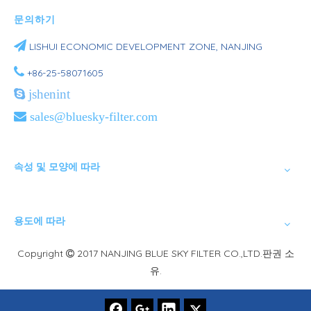
문의하기

LISHUI ​​ECONOMIC DEVELOPMENT ZONE, NANJING

+86-25-58071605

jshenint

sales@bluesky-filter.com
속성 및 모양에 따라
용도에 따라
Copyright
2017 NANJING BLUE SKY FILTER CO.,LTD.판권 소

유.