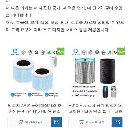
이번 시즌에 알레르기가 급증하나요? 공기 청정기 필터가 진짜 영웅인 이유는 다음과 같습니다.
다.
2026-02-18
더 나은 여과는 더 깨끗한 공기, 더 적은 먼지, 더 긴 2차 필터 수명
DIY 가정용 공기 청정기 가이드 - 공기 필터가 실내 공기질을 개선하는 방법 | 블루 스카이 필터
을 의미합니다.
2025-12-31
더욱 깨끗한 공기와 믿을 수 있는 필터 솔루션으로 새해를 시작하세요
재료, 효율성, 크기, 색상, 포장, 인쇄, 로고를 사용자 정의할 수 있으
2025-08-22
새로운 도착 - 향상된 라이딩 경험을위한 고성능 오토바이 필터
며 고객 요구에 따라 무료 디자인 서비스 등을 제공합니다.
2025-08-19
이번 9 월 IFA, 사우디 인프라 엑스포 및 Global Sources Electronics에서 만나
2025-08-06
IFA Berlin 2025에서 우리를 만나기 (Blue Sky Filter) - 신뢰할 수있는 필터 제조업체가 전시 중입니다.
맘코지 AP01 공기청정기와 호
HJ10 HushJet 공기 청정기용
환되는 4-in-1 H13 HEPA 탄소
교체용 HEPA 탄소 필터 - 고효
필터
율 3-in-1 공기 청정기 필터
바구니에 담기
바구니에 담기