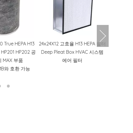
효율 H13 HEPA 필터
OEM Bluesky H11 H12 진공 청소
새로운 도착
 Box HVAC 시스템
기 다이슨 샤오미 Karcher
정기 H13 
어 필터
Electrolux 예비 부품 용 습식 건
와 호환 부
식 필터