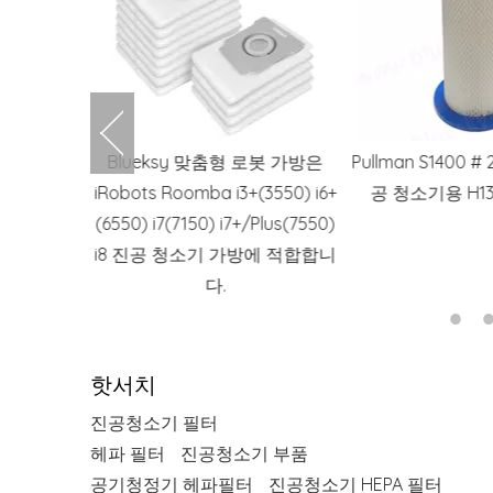
로봇 가방은
Pullman S1400 # 200700070 진
필립스 800 시리
(3550) i6+
공 청소기용 H13 HEPA 필터
AC0830 공기 
/Plus(7550)
는 교체 HEPA 
방에 적합합니
FY02
핫서치
진공청소기 필터
헤파 필터
진공청소기 부품
공기청정기 헤파필터
진공청소기 HEPA 필터