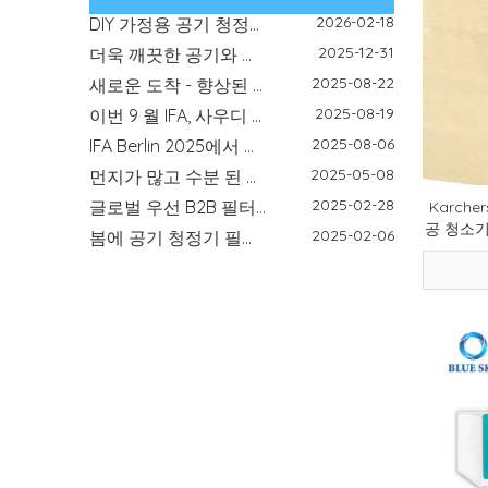
2026-02-18
DIY 가정용 공기 청정기 가이드 - 공기 필터가 실내 공기질을 개선하는 방법 | 블루 스카이 필터
2025-12-31
더욱 깨끗한 공기와 믿을 수 있는 필터 솔루션으로 새해를 시작하세요
2025-08-22
새로운 도착 - 향상된 라이딩 경험을위한 고성능 오토바이 필터
2025-08-19
이번 9 월 IFA, 사우디 인프라 엑스포 및 Global Sources Electronics에서 만나
2025-08-06
IFA Berlin 2025에서 우리를 만나기 (Blue Sky Filter) - 신뢰할 수있는 필터 제조업체가 전시 중입니다.
2025-05-08
먼지가 많고 수분 된 실외 환경에서 실내 공기 필터가 필수적인 이유
2025-02-28
글로벌 우선 B2B 필터 공급 업체 -Nanjing Blue Sky Filter
Karcher
2025-02-06
봄에 공기 청정기 필터 교체의 중요성
공 청소기
2025-01-16
90915-YZZE2 오일 필터의 크기 및 호환 모델
2025-01-02
2025 난징 블루 스카이 필터 새해 복 많이 받으세요
2024-11-04
고품질 로봇식 진공 청소기 액세서리를 선택하는 방법
2024-08-29
Nanjing Blue Sky Filter가 IFA 2024에 전시됩니다!
2024-04-11
화동박람회 참가: Nanjing Blue Sky Filter Co., Ltd.의 기회와 과제
2024-04-29
IFA 베를린 국제 가전 박람회
2024-04-29
제135회 캔톤페어
2026-07-10
교체 필터 장착 가이드: 크기, 모양, 모델 및 설치 확인