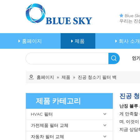
Blue 

우리는 진
홈페이지
제품
회사 소개
인기
홈페이지
»
제품
»
진공 청소기 필터 백
진공 청
제품 카테고리
난징 블루 
게 만족할
HVAC 필터
며, 이것
가전제품 필터 교체
지금 상담
자동차 필터 교체