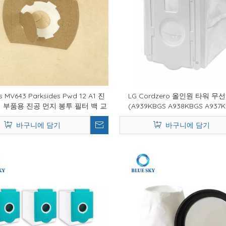
s MV643 Parksides Pwd 12 A1 진
LG Cordzero 올인원 타워 무
 부품용 진공 먼지 봉투 필터 백 교
(A939KBGS A938KBGS A937
체
A949KTMS)용 LG 진공청소기 
바구니에 담기
바구니에 담기
용 먼지 봉투