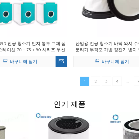
DB90 진공 청소기 먼지 봉투 교체 삼
산업용 진공 청소기 바닥 와셔 수
테이션 70 + 75 + 90 시리즈 무선
분리기 부직포 가방 정전기 방지 
스틱 진공
드 천
바구니에 담기
바구니에 담기
1
2
3
4
...
인기 제품