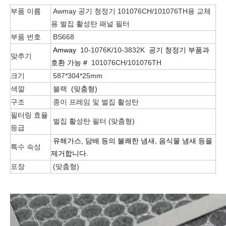
부품 이름
Awmay 공기 청정기 101076CH/101076TH용 교체
용 벌집 활성탄 패널 필터
부품 번호
BS668
Amway
10-1076K/10-3832K
공기 청정기 부품과
맞추기
호환 가능 #
101076CH/101076TH
크기
587*304*25mm
색깔
블랙
(맞춤형)
구조
종이 프레임 및 벌집 활성탄
필터링 효율
벌집 활성탄 필터 (맞춤형)
등급
유해가스, 담배 등의 불쾌한 냄새, 음식물 냄새 등을
특수 속성
제거합니다.
포장
(맞춤형)