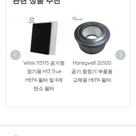
관련 상품 추천
Winix 115115 공기청
Honeywell 20500
Idylis
정기용 H13 True
공기 청정기 부품용
필터 C
HEPA 필터 및 4개
교체용 HEPA 필터
용 HE
탄소 필터